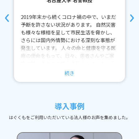
2019年末から続くコロナ禍の中で、いまだ
予断を許さない状況があります。
自然災害
も様々な様相を呈して市民生活を脅かし、
さらには国内外情勢における深刻な事態が
発生しています。
人々の命と健康を守る医
療の使命をもって、日々、患者さんやご家
族に対するケアに携わる皆さんは、たとえ
想定外のことが起こっても、最善の判断力
と行動力をもって粛々と遂行しています。
しかし、ケアする側も生身の人であり、心
身の健康状態にバランスを崩すこともあれ
ば、ケアの実践が鈍ることもあります。
導入事例
今、ケアの日々の中でフッと、そんな自分
の置かれている状況に気づくこともあるで
はぐくもをご利用いただいている法人様のお声を集めました。
しょう。
そんな中で、自分の健康状態を調
整しつつ、ナースタディで気軽に学ぶ機会