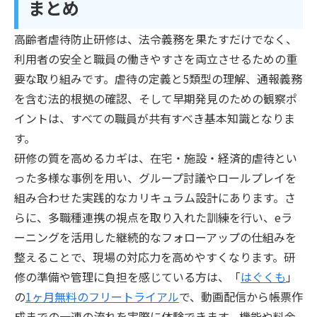
まとめ
高齢者虐待防止研修は、法令義務を果たすだけでなく、
利用者の安全と職員の働きやすさを両立させるための重
要な取り組みです。虐待の定義と5類型の理解、通報義務
を含む法的根拠の確認、そして早期発見のための観察ポ
イントは、すべての職員が共有すべき基本知識となりま
す。
研修の質を高めるカギは、在宅・施設・経済的虐待とい
った多様な事例を用い、グループ討議やロールプレイを
組み合わせた実践的なカリキュラム設計にあります。さ
らに、多職種連携の視点を取り入れた訓練を行い、eラ
ーニングを活用した継続的なフォローアップの仕組みを
整えることで、現場の対応力を高めやすくなります。研
修の準備や管理に負担を感じている方は、「
はぐくも
」
の
1ヶ月無料のフリートライアル
で、動画配信から帳票作
成までの一連の流れを実際に体験できます。機能や料金