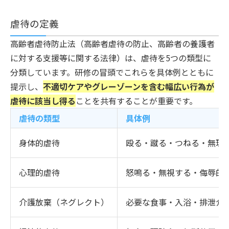
虐待の定義
高齢者虐待防止法（高齢者虐待の防止、高齢者の養護者
に対する支援等に関する法律）は、虐待を5つの類型に
分類しています。研修の冒頭でこれらを具体例とともに
提示し、
不適切ケアやグレーゾーンを含む幅広い行為が
虐待に該当し得る
ことを共有することが重要です。
虐待の類型
具体例
身体的虐待
殴る・蹴る・つねる・無理
心理的虐待
怒鳴る・無視する・侮辱的
介護放棄（ネグレクト）
必要な食事・入浴・排泄介