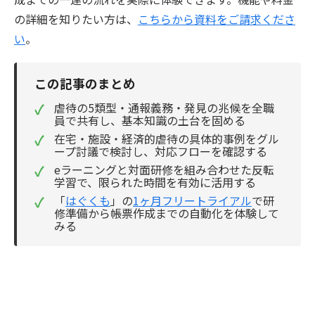
の詳細を知りたい方は、
こちらから資料をご請求くださ
い
。
この記事のまとめ
✓
虐待の5類型・通報義務・発見の兆候を全職
員で共有し、基本知識の土台を固める
✓
在宅・施設・経済的虐待の具体的事例をグル
ープ討議で検討し、対応フローを確認する
✓
eラーニングと対面研修を組み合わせた反転
学習で、限られた時間を有効に活用する
✓
「
はぐくも
」の
1ヶ月フリートライアル
で研
修準備から帳票作成までの自動化を体験して
みる