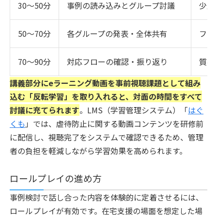
30〜50分
事例の読み込みとグループ討議
少人
50〜70分
各グループの発表・全体共有
ファ
70〜90分
対応フローの確認・振り返り
質疑
講義部分にeラーニング動画を事前視聴課題として組み
込む「反転学習」を取り入れると、対面の時間をすべて
討議に充てられます
。LMS（学習管理システム）「
はぐ
くも
」では、虐待防止に関する動画コンテンツを研修前
に配信し、視聴完了をシステムで確認できるため、管理
者の負担を軽減しながら学習効果を高められます。
ロールプレイの進め方
事例検討で話し合った内容を体験的に定着させるには、
ロールプレイが有効です。在宅支援の場面を想定した場