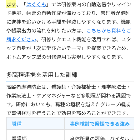
ます
。「
はぐくも
」では研修案内の自動送信やリマイン
ド機能、帳票の自動作成が備わっており、管理者が個別
に進捗を追いかける手間を軽減しやすくなります。機能
や帳票出力の流れを知りたい方は、
こちらから資料をご
請求ください
。研修リクエスト機能を活用すれば、スタ
ッフ自身が「次に学びたいテーマ」を提案できるため、
ボトムアップ型の研修運用も実現しやすくなります。
多職種連携を活用した訓練
高齢者虐待防止は、看護師・介護福祉士・理学療法士・
作業療法士・ケアマネジャーなど多職種が関わる課題で
す。研修においても、職種の垣根を越えたグループ編成
で事例検討を行うことで効果を高めることができます。
職種
事例検討で発揮できる強み
看護師
身体所見の評価、バイタルサイ