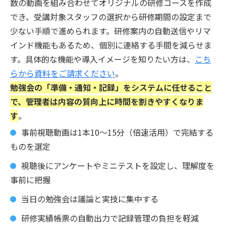
数の動画を組み合わせてオリジナルの研修コースを作成
でき、受講対象スタッフの選択から研修期間の設定まで
少ない手順で進められます。研修案内の自動送信やリマ
インド機能もあるため、個別に連絡する手間を減らせま
す。具体的な機能や導入イメージを知りたい方は、
こち
らから資料をご請求ください
。
勉強会の「準備・通知・記録」をシステムに任せること
で、管理者は内容の質向上に時間を割きやすくなりま
す
。
事前視聴動画は1本10〜15分（倍速活用）で完結する
ものを選定
視聴後にアンケートやミニテストを設定し、理解度を
事前に把握
当日の勉強会は議論と実技に集中する
研修実績帳票の自動出力で記録管理の負担を軽減